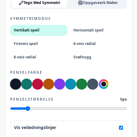
Tegn Med Symmetri
Oppgaveark Maker
SYMMETRIMODUS
Vertikalt speil
Horisontalt speil
Fireveis speil
6-veis radial
8-veis radial
Snøfnugg
PENSELFARGE
PENSELSTØRRELSE
5px
Vis veiledningslinjer