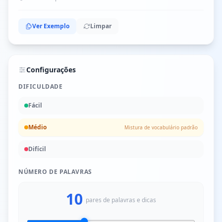
Ver Exemplo
Limpar
Configurações
DIFICULDADE
Fácil
Médio
Mistura de vocabulário padrão
Difícil
NÚMERO DE PALAVRAS
10
pares de palavras e dicas