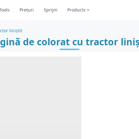
Tools
Prețuri
Sprijin
Products
tor liniștit
gină de colorat cu tractor liniș