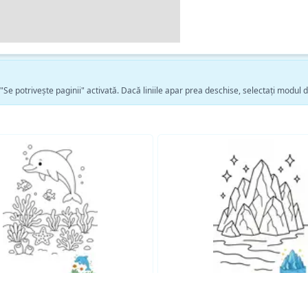
 "Se potrivește paginii" activată. Dacă liniile apar prea deschise, selectați modul 
Vezi mai multe pagini de colorat Natura →