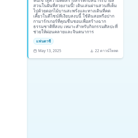
หนีเข้าสู่ความคิดสร้างสรรค์กับหน้าระบายสี
สวนในฝันที่สวยงามนี้! เดินเล่นผ่านสวนที่เต็ม
ไปด้วยดอกไม้บานสะพรั่งและทางเดินที่คด
เคี้ยวในดีไซน์ที่เงียบสงบนี้ ใช้ดินสอหรือปาก
กามาร์กเกอร์ที่คุณชื่นชอบเพื่อสร้างฉาก
ธรรมชาติที่สงบ เหมาะสำหรับกิจกรรมศิลปะที่
ช่วยให้ผ่อนคลายและจินตนาการ
แฟนตาซี
May 13, 2025
22 ดาวน์โหลด