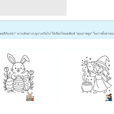
่า "พอดีกับหน้า" หากเส้นต่างๆ ดูจางเกินไป ให้เลือกโหมดพิมพ์ "คุณภาพสูง" ในการตั้งค่าขอ
ดูหน้าระบายสีแฟนตาซีเพิ่มเติม →