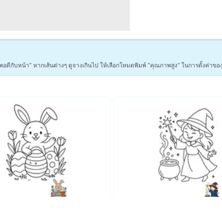
่า "พอดีกับหน้า" หากเส้นต่างๆ ดูจางเกินไป ให้เลือกโหมดพิมพ์ "คุณภาพสูง" ในการตั้งค่าขอ
ดูหน้าระบายสีแฟนตาซีเพิ่มเติม →