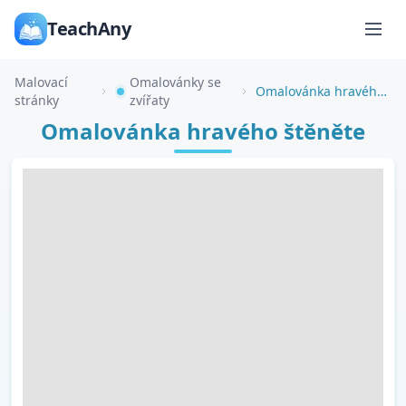
TeachAny
Malovací
Omalovánky se
Omalovánka hravého štěněte
stránky
zvířaty
Omalovánka hravého štěněte