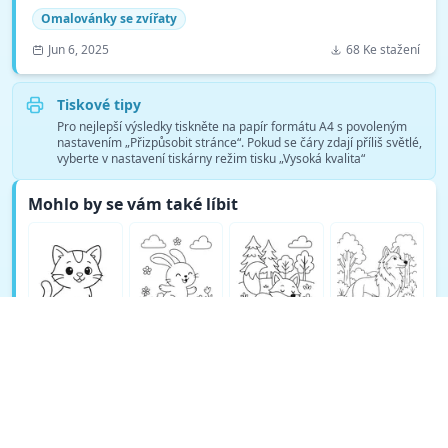
Omalovánky se zvířaty
Jun 6, 2025
68 Ke stažení
Tiskové tipy
Pro nejlepší výsledky tiskněte na papír formátu A4 s povoleným
nastavením „Přizpůsobit stránce“. Pokud se čáry zdají příliš světlé,
vyberte v nastavení tiskárny režim tisku „Vysoká kvalita“
Mohlo by se vám také líbit
Zobrazit více omalovánek Omalovánky se zvířaty →