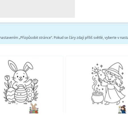
stavením „Přizpůsobit stránce“. Pokud se čáry zdají příliš světlé, vyberte v nasta
Zobrazit více omalovánek Fantasy →