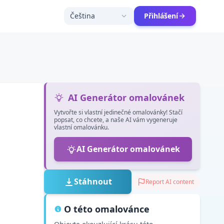
Čeština
Přihlášení
AI Generátor omalovánek
Vytvořte si vlastní jedinečné omalovánky! Stačí
popsat, co chcete, a naše AI vám vygeneruje
vlastní omalovánku.
AI Generátor omalovánek
Stáhnout
Report AI content
O této omalovánce