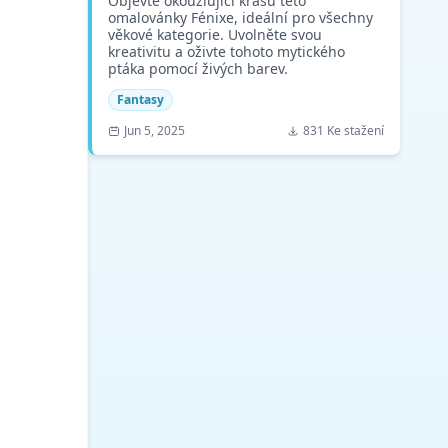
Objevte okouzlující krásu této
omalovánky Fénixe, ideální pro všechny
věkové kategorie. Uvolněte svou
kreativitu a oživte tohoto mytického
ptáka pomocí živých barev.
Fantasy
Jun 5, 2025
831 Ke stažení