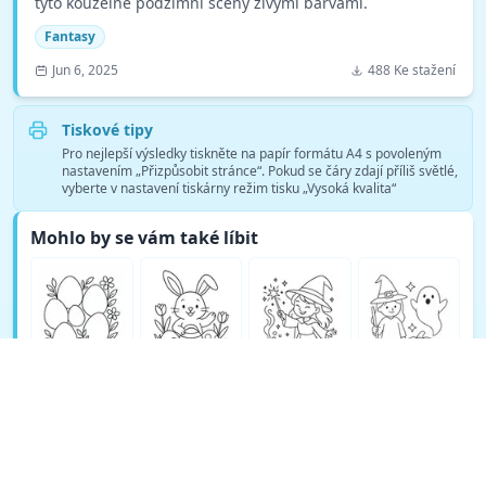
tyto kouzelné podzimní scény živými barvami.
Fantasy
Jun 6, 2025
488 Ke stažení
Tiskové tipy
Pro nejlepší výsledky tiskněte na papír formátu A4 s povoleným
nastavením „Přizpůsobit stránce“. Pokud se čáry zdají příliš světlé,
vyberte v nastavení tiskárny režim tisku „Vysoká kvalita“
Mohlo by se vám také líbit
Zobrazit více omalovánek Fantasy →