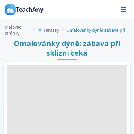
TeachAny
Malovací
Fantasy
Omalovánky dýně: zábava při sklizni čeká
stránky
Omalovánky dýně: zábava při
sklizni čeká