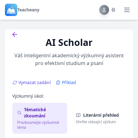
Teacheany
Back to tools
AI Scholar
Váš inteligentní akademický výzkumný asistent
pro efektivní studium a psaní
Vymazat zadání
Příklad
Výzkumný úkol:
Tématické
Literární přehled
zkoumání
Shrňte stávající výzkum
Prozkoumejte výzkumné
téma