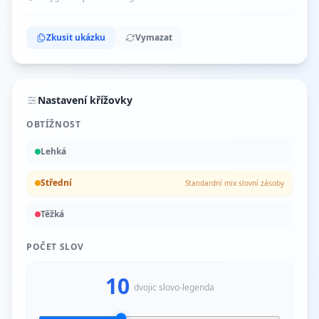
Zkusit ukázku
Vymazat
Nastavení křížovky
OBTÍŽNOST
Lehká
Střední
Standardní mix slovní zásoby
Těžká
POČET SLOV
10
dvojic slovo-legenda