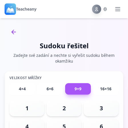
Teacheany
Back to tools
Sudoku řešitel
Zadejte své zadání a nechte si vyřešit sudoku během
okamžiku
VELIKOST MŘÍŽKY
4×4
6×6
9×9
16×16
1
2
3
4
5
6