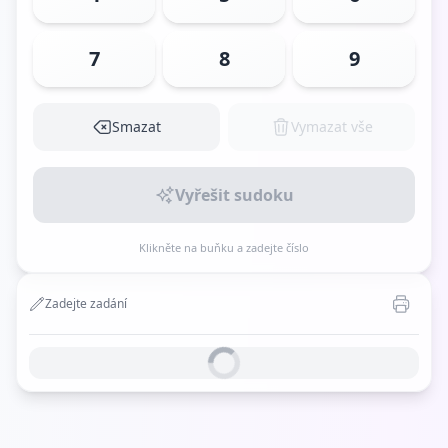
7
8
9
Smazat
Vymazat vše
Vyřešit sudoku
Klikněte na buňku a zadejte číslo
Zadejte zadání