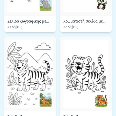
Σελίδα ζωγραφικής με
Χρωματιστή σελίδα με
μεγαλοπρεπή ελέφαντα
χαριτωμένη πάντα
43 Λήψεις
32 Λήψεις