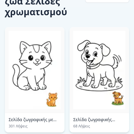
ζώα Σελίδες
χρωματισμού
Σελίδα ζωγραφικής με
Σελίδα ζωγραφικής
χαριτωμένο γατάκι
παιχνιδιάρικου
301 Λήψεις
68 Λήψεις
κουταβιού