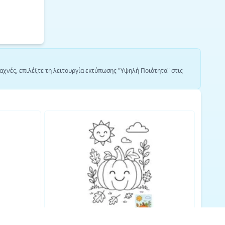
αχνές, επιλέξτε τη λειτουργία εκτύπωσης "Υψηλή Ποιότητα" στις