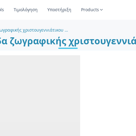
ls
Τιμολόγηση
Υποστήριξη
Products
Γιορτινή σελίδα ζωγραφικής χριστουγεννιάτικου δέντρου
δα ζωγραφικής χριστουγεννι