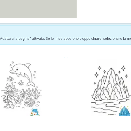
 "Adatta alla pagina" attivata. Se le linee appaiono troppo chiare, selezionare la 
Vedi altre pagine da colorare Natura →