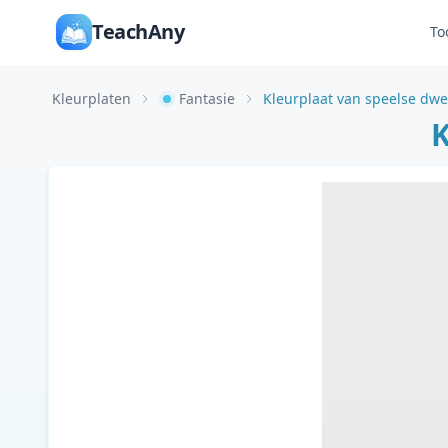
TeachAny
To
Kleurplaten
Fantasie
Kleurplaat van speelse dw
K