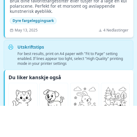
Bruk dine favorittfargestifter eller tusjer for å lage en kul
polarscene. Perfekt for et morsomt og avslappende
kunstnerisk øyeblikk.
Dyre fargeleggingsark
May 13, 2025
4 Nedlastinger
Utskriftstips
For best results, print on A4 paper with "Fit to Page" setting
enabled. If lines appear too light, select "High Quality" printing
mode in your printer settings
Du liker kanskje også
Se flere Dyre fargeleggingsark fargeleggingssider →