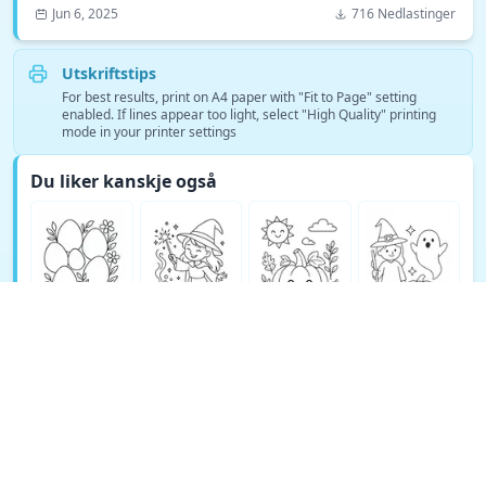
Jun 6, 2025
716 Nedlastinger
Utskriftstips
For best results, print on A4 paper with "Fit to Page" setting
enabled. If lines appear too light, select "High Quality" printing
mode in your printer settings
Du liker kanskje også
Se flere Fantasy fargeleggingssider →
© Copyright 2026 DEEP EXPLORE PTE. LTD.