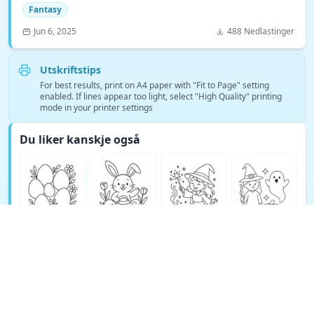
Fantasy
Jun 6, 2025
488 Nedlastinger
Utskriftstips
For best results, print on A4 paper with "Fit to Page" setting
enabled. If lines appear too light, select "High Quality" printing
mode in your printer settings
Du liker kanskje også
Se flere Fantasy fargeleggingssider →
© Copyright 2026 DEEP EXPLORE PTE. LTD.