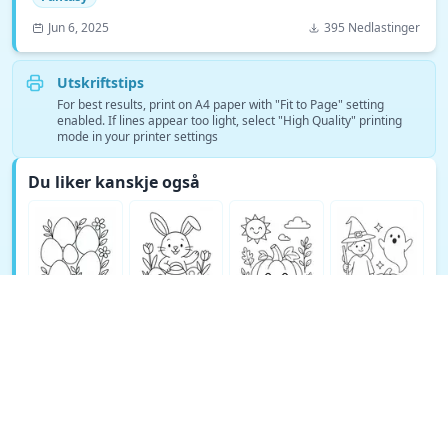
Jun 6, 2025
395 Nedlastinger
Utskriftstips
For best results, print on A4 paper with "Fit to Page" setting
enabled. If lines appear too light, select "High Quality" printing
mode in your printer settings
Du liker kanskje også
Se flere Fantasy fargeleggingssider →
© Copyright 2026 DEEP EXPLORE PTE. LTD.