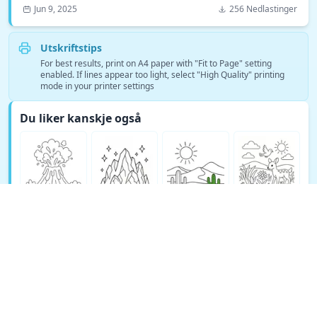
Jun 9, 2025
256 Nedlastinger
Utskriftstips
For best results, print on A4 paper with "Fit to Page" setting
enabled. If lines appear too light, select "High Quality" printing
mode in your printer settings
Du liker kanskje også
Se flere Natur fargeleggingssider →
© Copyright 2026 DEEP EXPLORE PTE. LTD.