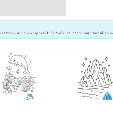
่า "พอดีกับหน้า" หากเส้นต่างๆ ดูจางเกินไป ให้เลือกโหมดพิมพ์ "คุณภาพสูง" ในการตั้งค่าขอ
ดูหน้าระบายสีธรรมชาติเพิ่มเติม →