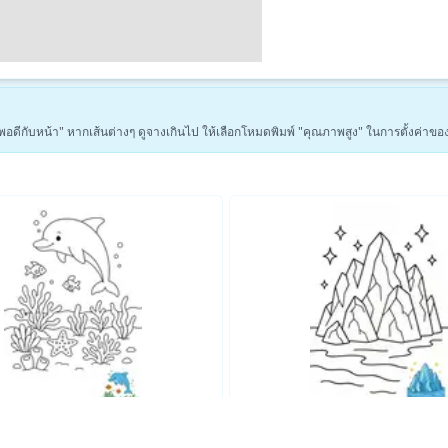
่า "พอดีกับหน้า" หากเส้นต่างๆ ดูจางเกินไป ให้เลือกโหมดพิมพ์ "คุณภาพสูง" ในการตั้งค่าขอ
ดูหน้าระบายสีธรรมชาติเพิ่มเติม →