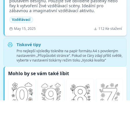
poutavém designu. Použijte své oblíbené pastelky nebo
fixy k vytvoření živé vzdělávací scény. Ideální pro
zábavnou a imaginativní vzdělávací aktivitu.
Vzdělávací
May 15, 2025
112 Ke stažení
Tiskové tipy
Pro nejlepší výsledky tiskněte na papír formátu A4 s povoleným
nastavením „Přizpůsobit stránce“. Pokud se čáry zdají příliš světlé,
vyberte v nastavení tiskárny režim tisku „Vysoká kvalita“
Mohlo by se vám také líbit
Zobrazit více omalovánek Vzdělávací →