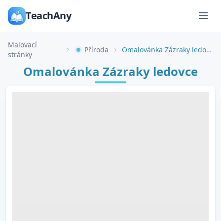
TeachAny
Malovací
Příroda
Omalovánka Zázraky ledovce
stránky
Omalovánka Zázraky ledovce