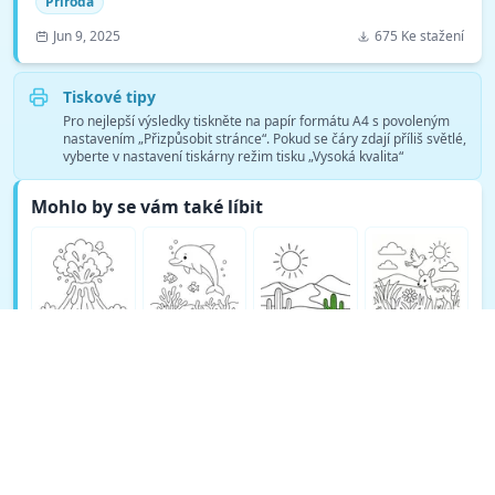
Příroda
Jun 9, 2025
675 Ke stažení
Tiskové tipy
Pro nejlepší výsledky tiskněte na papír formátu A4 s povoleným
nastavením „Přizpůsobit stránce“. Pokud se čáry zdají příliš světlé,
vyberte v nastavení tiskárny režim tisku „Vysoká kvalita“
Mohlo by se vám také líbit
Zobrazit více omalovánek Příroda →
© Copyright 2026 DEEP EXPLORE PTE. LTD.