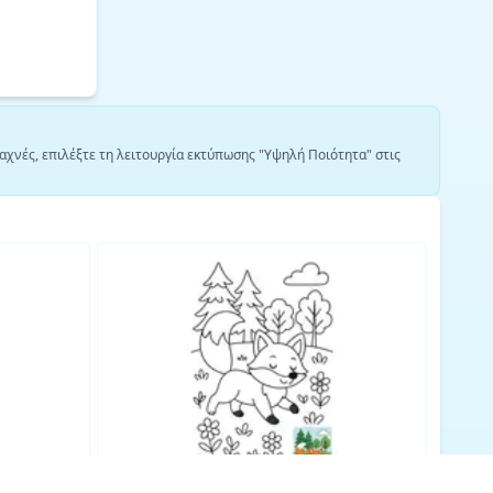
αχνές, επιλέξτε τη λειτουργία εκτύπωσης "Υψηλή Ποιότητα" στις