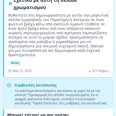
Σχετικά με αυτή τη σελίδα
χρωματισμού
Βυθιστείτε στη δημιουργικότητα με αυτήν την μαγευτική
σελίδα ζωγραφικής του Παρατηρητή Αστεριών σε έναν
φωτεινό βράχο κάτω από σκοτεινό ουρανό! Σταθείτε σε
έναν ψηλό βράχο κάτω από έναν απέραντο σκοτεινό
ουρανό, περιτριγυρισμένοι από αμέτρητα λαμπυρίζοντα
αστέρια σε αυτό το μαγικό σχέδιο. Χρησιμοποιήστε τα
αγαπημένα σας μολύβια ή μαρκαδόρους για να
δημιουργήσετε μια ονειρική νυχτερινή σκηνή. Ιδανικό
για μια συναρπαστική και δημιουργική καλλιτεχνική
δραστηριότητα.
Φύση
May 13, 2025
815 Λήψεις
Συμβουλές εκτύπωσης
Για καλύτερα αποτελέσματα, εκτυπώστε σε χαρτί A4 με την
επιλογή "Προσαρμογή στη σελίδα" ενεργοποιημένη. Αν οι
γραμμές φαίνονται πολύ αχνές, επιλέξτε τη λειτουργία
εκτύπωσης "Υψηλή Ποιότητα" στις ρυθμίσεις του εκτυπωτή σας
Μπορεί επίσης να σας αρέσει