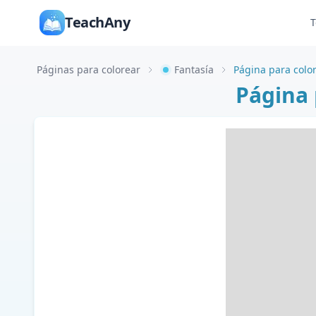
TeachAny
T
Páginas para colorear
Fantasía
Página para colo
Página 