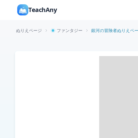
TeachAny
ぬりえページ
ファンタジー
銀河の冒険者ぬりえペ