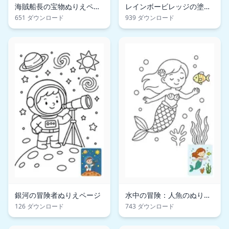
海賊船長の宝物ぬりえペー
レインボービレッジの塗り
ジ
絵ページ：魅惑の妖精の冒
651 ダウンロード
939 ダウンロード
険
銀河の冒険者ぬりえページ
水中の冒険：人魚のぬりえ
ページ
126 ダウンロード
743 ダウンロード