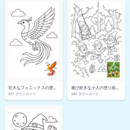
壮大なフェニックスの塗り
遊び好きな小人の塗り絵ペ
絵ページ
ージ
831 ダウンロード
340 ダウンロード