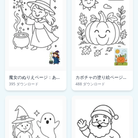
魔女のぬりえページ：あな
カボチャの塗り絵ページ：
たのアートに魔法を加えよ
収穫の楽しみが待っていま
395 ダウンロード
488 ダウンロード
う
す