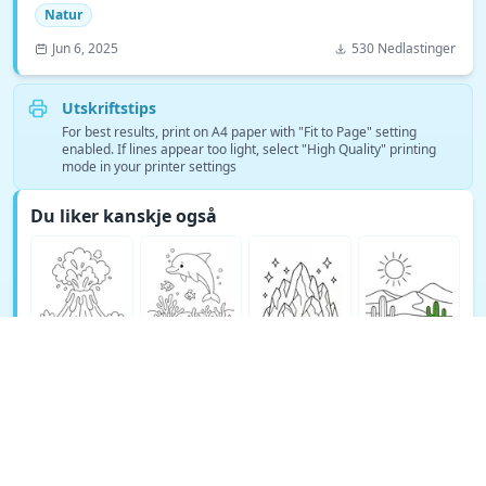
Natur
Jun 6, 2025
530 Nedlastinger
Utskriftstips
For best results, print on A4 paper with "Fit to Page" setting
enabled. If lines appear too light, select "High Quality" printing
mode in your printer settings
Du liker kanskje også
Se flere Natur fargeleggingssider →
© Copyright 2026 DEEP EXPLORE PTE. LTD.