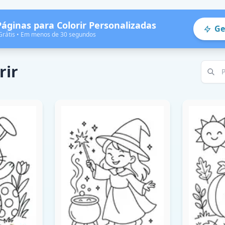
Páginas para Colorir Personalizadas
Ge
Grátis • Em menos de 30 segundos
rir