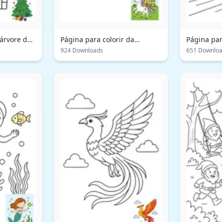
 árvore de
Página para colorir da
Página par
Academia do Unicórnio
do capitão
924 Downloads
651 Downlo