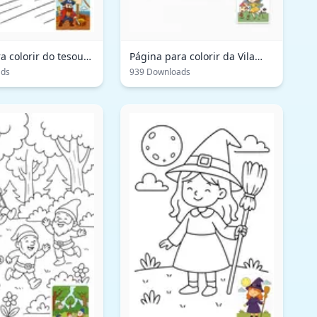
a colorir do tesouro
Página para colorir da Vila
 pirata
Arco-Íris: Aventura
ads
939 Downloads
Encantadora da Fada