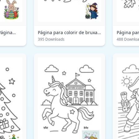
Página
Página para colorir de bruxa:
Página par
adicione magia à sua arte
abóbora: a
395 Downloads
488 Downlo
colheita e