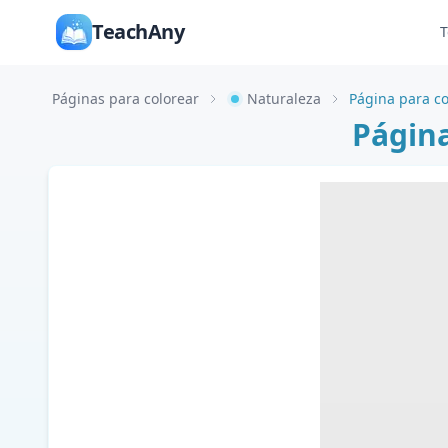
TeachAny
T
Páginas para colorear
Naturaleza
Página para co
Página