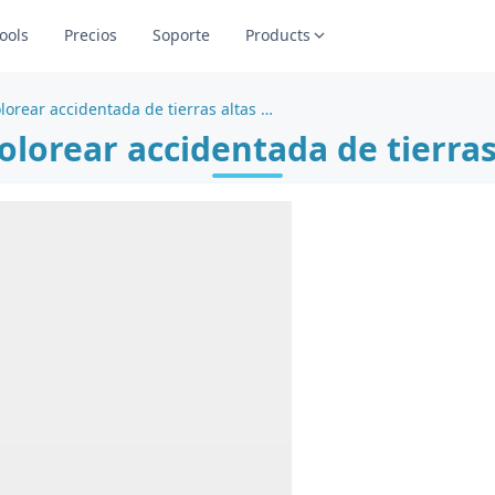
ools
Precios
Soporte
Products
Página para colorear accidentada de tierras altas rocosas
olorear accidentada de tierras